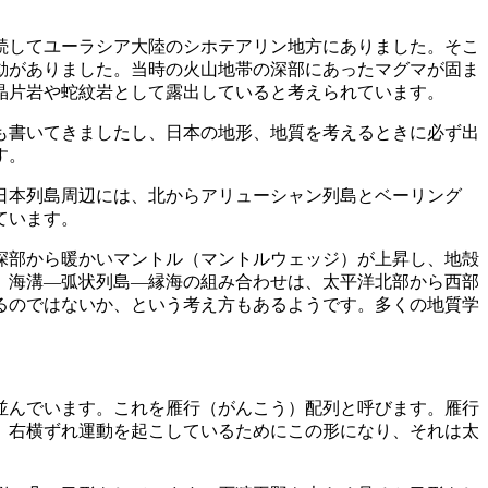
続してユーラシア大陸のシホテアリン地方にありました。そこ
動がありました。当時の火山地帯の深部にあったマグマが固ま
晶片岩や蛇紋岩として露出していると考えられています。
度も書いてきましたし、日本の地形、地質を考えるときに必ず出
す。
日本列島周辺には、北からアリューシャン列島とベーリング
ています。
深部から暖かいマントル（マントルウェッジ）が上昇し、地殻
。海溝―弧状列島―縁海の組み合わせは、太平洋北部から西部
るのではないか、という考え方もあるようです。多くの地質学
並んでいます。これを雁行（がんこう）配列と呼びます。雁行
、右横ずれ運動を起こしているためにこの形になり、それは太