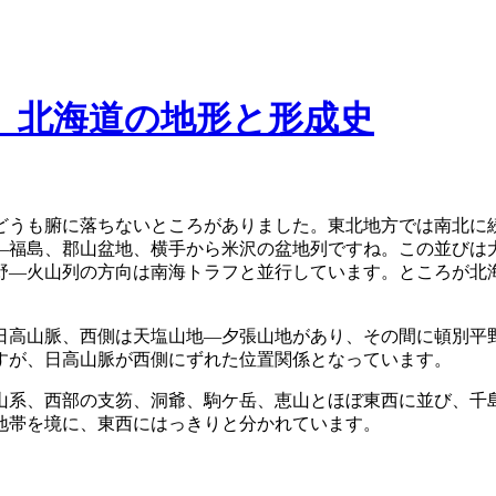
）北海道の地形と形成史
うも腑に落ちないところがありました。東北地方では南北に
―福島、郡山盆地、横手から米沢の盆地列ですね。この並びは
野―火山列の方向は南海トラフと並行しています。ところが北
高山脈、西側は天塩山地―夕張山地があり、その間に頓別平
すが、日高山脈が西側にずれた位置関係となっています。
系、西部の支笏、洞爺、駒ケ岳、恵山とほぼ東西に並び、千
地帯を境に、東西にはっきりと分かれています。