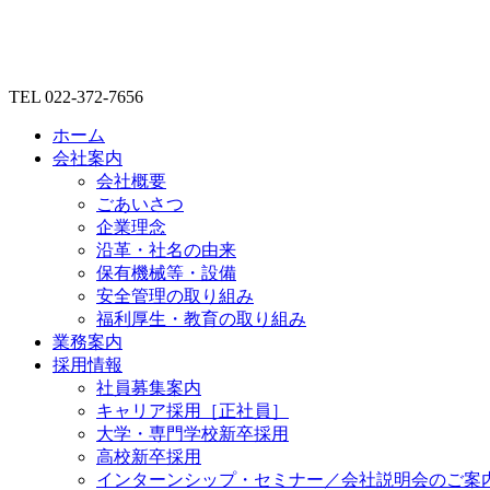
TEL 022-372-7656
ホーム
会社案内
会社概要
ごあいさつ
企業理念
沿革・社名の由来
保有機械等・設備
安全管理の取り組み
福利厚生・教育の取り組み
業務案内
採用情報
社員募集案内
キャリア採用［正社員］
大学・専門学校新卒採用
高校新卒採用
インターンシップ・セミナー／会社説明会のご案