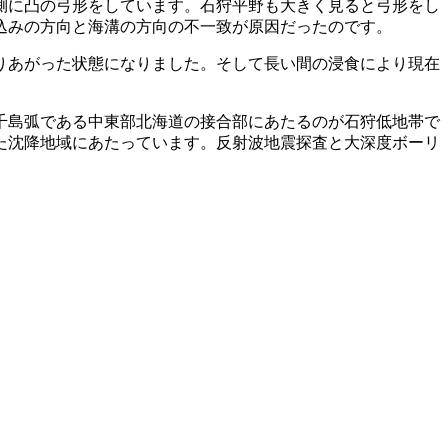
側に凸の弓形をしています。石狩平野も大きく見ると弓形をし
込みの方向と海溝の方向の不一致が原因だったのです。
りあがった状態になりました。そして長い間の浸食により現在
千島弧である中東部北海道の接合部にあたるのが石狩低地帯で
た沈降地域にあたっています。反射波地震探査と大深度ボーリ