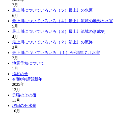
7月
最上川についていろいろ（５）最上川の水運
6月
最上川についていろいろ（４）最上川流域の地形と水害
5月
最上川についていろいろ（３）最上川流域の形成史
4月
最上川についていろいろ（２）最上川の流路
3月
最上川についていろいろ （１）令和6年７月水害
2月
地震予知について
1月
涌谷の金
令和8年謹賀新年
2025年
12月
子猫のその後
11月
堺田の分水嶺
10月