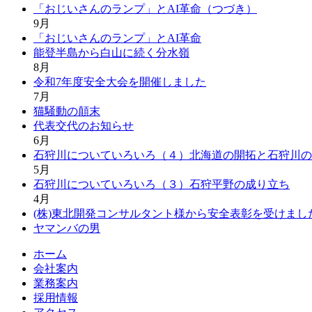
「おじいさんのランプ」とAI革命（つづき）
9月
「おじいさんのランプ」とAI革命
能登半島から白山に続く分水嶺
8月
令和7年度安全大会を開催しました
7月
猫騒動の顛末
代表交代のお知らせ
6月
石狩川についていろいろ（４）北海道の開拓と石狩川の
5月
石狩川についていろいろ（３）石狩平野の成り立ち
4月
(株)東北開発コンサルタント様から安全表彰を受けまし
ヤマンバの男
ホーム
会社案内
業務案内
採用情報