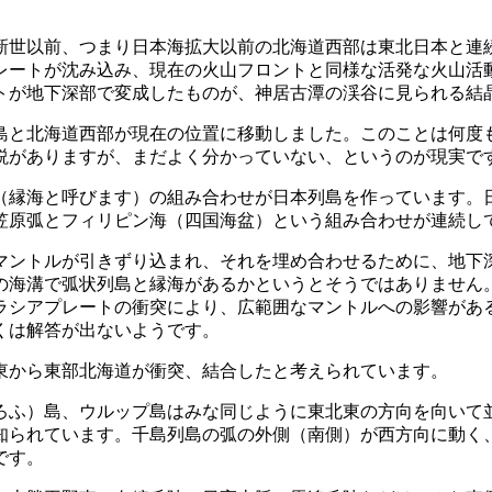
世以前、つまり日本海拡大以前の北海道西部は東北日本と連
レートが沈み込み、現在の火山フロントと同様な活発な火山活
トが地下深部で変成したものが、神居古潭の渓谷に見られる結
本列島と北海道西部が現在の位置に移動しました。このことは何
説がありますが、まだよく分かっていない、というのが現実で
縁海と呼びます）の組み合わせが日本列島を作っています。
笠原弧とフィリピン海（四国海盆）という組み合わせが連続し
ントルが引きずり込まれ、それを埋め合わせるために、地下
の海溝で弧状列島と縁海があるかというとそうではありません
ラシアプレートの衝突により、広範囲なマントルへの影響があ
くは解答が出ないようです。
東から東部北海道が衝突、結合したと考えられています。
ふ）島、ウルップ島はみな同じように東北東の方向を向いて
知られています。千島列島の弧の外側（南側）が西方向に動く
です。