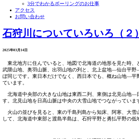
3分でわかるボーリングのお仕事
アクセス
お問い合わせ
石狩川についていろいろ（２
2025年03月14日
東北地方に住んでいると、地図で北海道の地形を見た時、ど
武隈山地、奥羽山脈、出羽山地の列と、北上盆地―仙台平野
ぼ同じです。東日本だけでなく、西日本でも、概ね山地―平
ています。
北海道中央部の大きな山地は東西二列、東側は北見山地―日
す。北見山地を日高山脈は中央の大雪山地でつながっていま
火山の並びを見ると、東の千島列島から知床、阿寒、大雪山
して、北海道中東部と渡島半島は、石狩平野と勇払平野の低