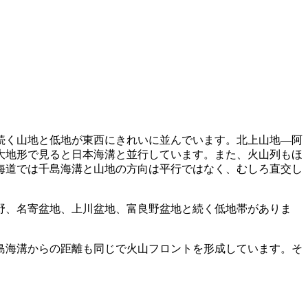
続く山地と低地が東西にきれいに並んでいます。北上山地―阿
大地形で見ると日本海溝と並行しています。また、火山列もほ
海道では千島海溝と山地の方向は平行ではなく、むしろ直交し
野、名寄盆地、上川盆地、富良野盆地と続く低地帯がありま
島海溝からの距離も同じで火山フロントを形成しています。そ