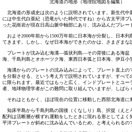
北海道の地形（地理院地図を編集）
北海道の形成史は次のように説明されています。新生代中新
には中生代白亜紀（恐竜がいた時代ですね）から古太平洋プ
った花崗岩が現在日高山脈中軸部にあり、沈み込んだプレー
およそ2000年前から1500万年前に日本海が分裂し、日
てきます。しかし、なぜ日本海ができたのかは、さまざまな
プレートが沈み込む海溝―弧状列島―その背後にある海盆（
海、千島列島とオホーツク海、東西日本弧と日本海、伊豆小
海溝からのプレートの沈み込みによって、プレート直上のマ
を分裂させる、という考え方で説明されていますが、すべて
に限られます。最近ではもっと広く、インドプレートとユー
者、地球物理学者がこの難問に取り組んでいますが、しばら
それはともかく、ほぼ現在の位置に移動した西部北海道に
知床半島から千島列島の国後（くなしり）島、択捉（えとろ
配列は活断層が横ずれ運動をしたときに現れる形としてよく
平洋プレートが斜めに沈み込んでいるため、と考えられるの