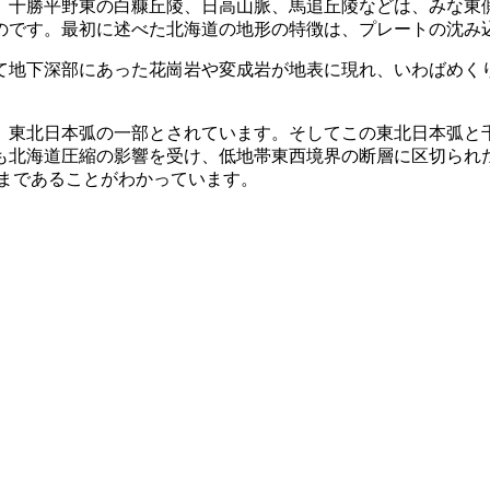
十勝平野東の白糠丘陵、日高山脈、馬追丘陵などは、みな東
のです。最初に述べた北海道の地形の特徴は、プレートの沈み
地下深部にあった花崗岩や変成岩が地表に現れ、いわばめく
東北日本弧の一部とされています。そしてこの東北日本弧と
も北海道圧縮の影響を受け、低地帯東西境界の断層に区切られ
ｍまであることがわかっています。