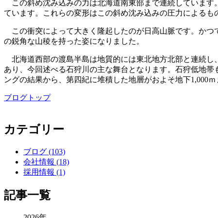
この斜め沈み込みの力は北海道南東部まで連続しています。
ています。これらの変形はこの斜め沈み込みの圧力によるも
この衝突によって大きく隆起したのが日高山脈です。かつて
の鋭角な山稜を持った姿になりました。
北海道西部の渡島半島は地質的には東北地方北部と連続し、
あり、今回述べる石狩川の主な舞台となります。石狩低地帯
ングの結果から、第四紀に堆積した地層がおよそ地下1,000
ブログトップ
カテゴリー
ブログ (103)
会社情報 (18)
採用情報 (1)
記事一覧
2026年