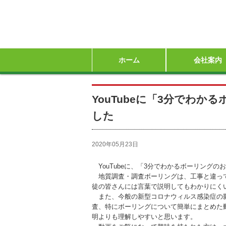
ホーム
会社案内
会社概要
ごあいさつ
企業理念
沿革・社名の由
保有機械等・設
安全管理の取り
福利厚生・教育
YouTubeに「3分でわ
した
2020年05月23日
YouTubeに、「3分でわかるボーリング
地質調査・調査ボーリングは、工事と違って
徒の皆さんには言葉で説明してもわかりにく
また、今般の新型コロナウィルス感染症の影
査、特にボーリングについて簡単にまとめた
明よりも理解しやすいと思います。