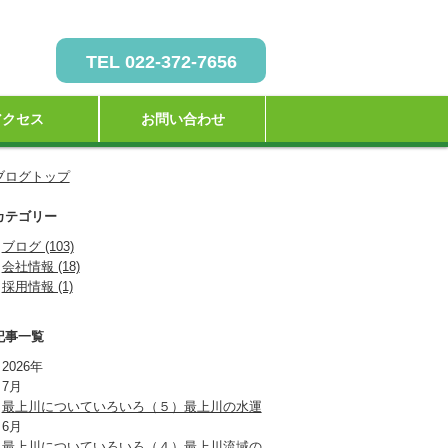
TEL 022-372-7656
アクセス
お問い合わせ
社説明会のご案内
ブログトップ
カテゴリー
ブログ (103)
会社情報 (18)
採用情報 (1)
記事一覧
2026年
7月
最上川についていろいろ（５）最上川の水運
6月
最上川についていろいろ（４）最上川流域の