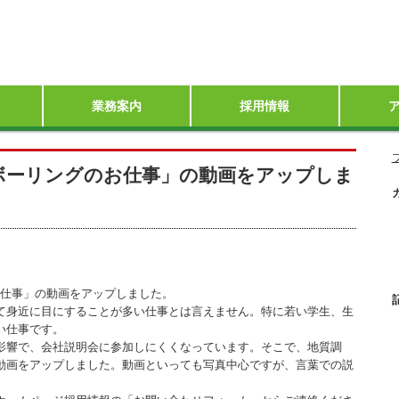
業務案内
採用情報
来
備
組み
の取り組み
社員募集案内
キャリア採用［正社員］
大学・専門学校新卒採用
高校新卒採用
インターンシップ・セミナー／会
3分でわかるボーリングのお仕事
かるボーリングのお仕事」の動画をアップしま
のお仕事」の動画をアップしました。
身近に目にすることが多い仕事とは言えません。特に若い学生、生
い仕事です。
響で、会社説明会に参加しにくくなっています。そこで、地質調
動画をアップしました。動画といっても写真中心ですが、言葉での説