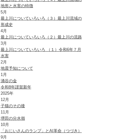
地形と水害の特徴
5月
最上川についていろいろ（３）最上川流域の
形成史
4月
最上川についていろいろ（２）最上川の流路
3月
最上川についていろいろ （１）令和6年７月
水害
2月
地震予知について
1月
涌谷の金
令和8年謹賀新年
2025年
12月
子猫のその後
11月
堺田の分水嶺
10月
「おじいさんのランプ」とAI革命（つづき）
9月