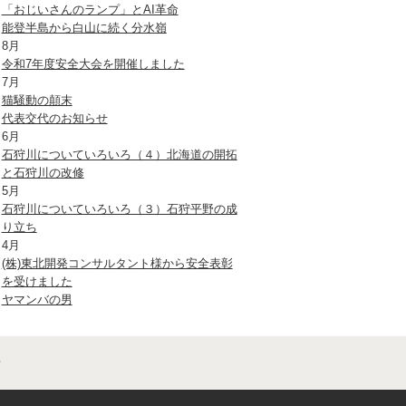
「おじいさんのランプ」とAI革命
能登半島から白山に続く分水嶺
8月
令和7年度安全大会を開催しました
7月
猫騒動の顛末
代表交代のお知らせ
6月
石狩川についていろいろ（４）北海道の開拓
と石狩川の改修
5月
石狩川についていろいろ（３）石狩平野の成
り立ち
4月
(株)東北開発コンサルタント様から安全表彰
を受けました
ヤマンバの男
せ