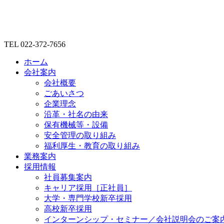
TEL 022-372-7656
ホーム
会社案内
会社概要
ごあいさつ
企業理念
沿革・社名の由来
保有機械等・設備
安全管理の取り組み
福利厚生・教育の取り組み
業務案内
採用情報
社員募集案内
キャリア採用［正社員］
大学・専門学校新卒採用
高校新卒採用
インターンシップ・セミナー／会社説明会のご案