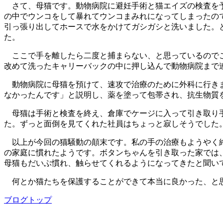
さて、母猫です。動物病院に避妊手術と猫エイズの検査を予
の中でウンコをして暴れてウンコまみれになってしまったの
引っ張り出してホースで水をかけてガシガシと洗いました。
た。
ここで手を離したら二度と捕まらない、と思っているのでこ
改めて洗ったキャリーバックの中に押し込んで動物病院まで
動物病院に母猫を預けて、速攻で治療のために外科に行きま
なかったんです」と説明し、薬を塗って包帯され、抗生物質
母猫は手術と検査を終え、倉庫でケージに入って引き取り手
た。ずっと面倒を見てくれた社員はちょっと寂しそうでした
以上が今回の猫騒動の顛末です。私の手の治療もようやく終
の家庭に慣れたようです。ボタンちゃんを引き取った家では
母猫もだいぶ慣れ、触らせてくれるようになってきたと聞い
何とか猫たちを保護することができて本当に良かった、と思
ブログトップ