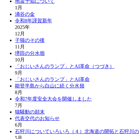
地震予知について
1月
涌谷の金
令和8年謹賀新年
2025年
12月
子猫のその後
11月
堺田の分水嶺
10月
「おじいさんのランプ」とAI革命（つづき）
9月
「おじいさんのランプ」とAI革命
能登半島から白山に続く分水嶺
8月
令和7年度安全大会を開催しました
7月
猫騒動の顛末
代表交代のお知らせ
6月
石狩川についていろいろ（４）北海道の開拓と石狩川の
5月