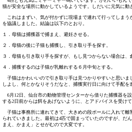
4匹とも元気にミャーミャー鳴いています。かわいいもんで
猫が安全な場所に動かしているようです。しだいに元気に動
これはまずい、気が付かずに現場まで連れて行ってしまうか
を協議しました。結論は以下のとおり。
１．母猫は捕獲器で捕まえ、避妊させる。
２．母猫の後に子猫も捕獲し、引き取り手を探す。
３．母猫も引き取り手を探すが、もし見つからない場合は、
４．捕獲するのは子猫が乳離れする６月中旬とする。
子猫はかわいいので引き取り手は見つかりやすいと思いまし
しよし、何とかなりそうだなと、捕獲実行日に向けて手配を
6月12日、仙台市の動物管理センターから借りた捕獲器を
する2日前からは餌をあげないように、とアドバイスを受け
子猫は事務所に連れてきて、大きめの段ボールに入れて離乳
られていきました。最初は4匹で固まっていたのですが、だ
まえ、かまえ」とせがむので大変です。